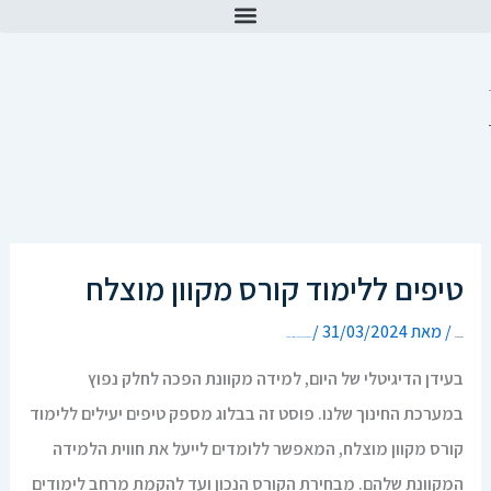
קורס בינה מלאכותית AI
סדנת יצירת קוד ותכנות בעזרת AI בינה מלאכותית
טיפים ללימוד קורס מקוון מוצלח
/ מאת
31/03/2024
/
כתיבת תגובה
DanielDigitalCourseAcademy
בעידן הדיגיטלי של היום, למידה מקוונת הפכה לחלק נפוץ
במערכת החינוך שלנו. פוסט זה בבלוג מספק טיפים יעילים ללימוד
קורס מקוון מוצלח, המאפשר ללומדים לייעל את חווית הלמידה
המקוונת שלהם. מבחירת הקורס הנכון ועד להקמת מרחב לימודים