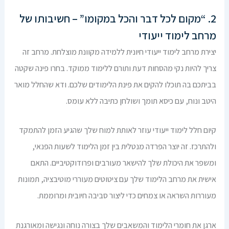
2. “מקום לכל דבר והכל במקומו” – חשיבותו של
מרחב לימוד ייעודי
יצירת מרחב לימוד ייעודי חיונית ללמידה מקוונת מוצלחת. מרחב זה
צריך להיות נקי מהסחות דעת ותורם ללימוד ממוקד. בחרו פינה שקטה
בביתכם בה תוכלו להקים את פינת הלימודים שלכם. ודא שהחלל מואר
היטב ונוח, עם כיסא תומך ושולחן כתיבה ללא עומס.
קיום חלל לימוד ייעודי עוזר לאותת למוח שלך שהגיע הזמן להתמקד
ולהתרכז. זה יוצר הפרדה מנטלית בין זמן הלימוד לשעות הפנאי,
ומשפר את היכולת שלך להישאר מעורבים ופרודוקטיביים. התאם
אישית את מרחב הלימוד שלך עם ציטוטים מעוררי מוטיבציה, תמונות
מעוררות השראה או צמחים כדי ליצור סביבה חיובית ומרוממת.
ארגן את חומרי הלימוד והמשאבים שלך בצורה נוחה ונגישה ומאורגנת