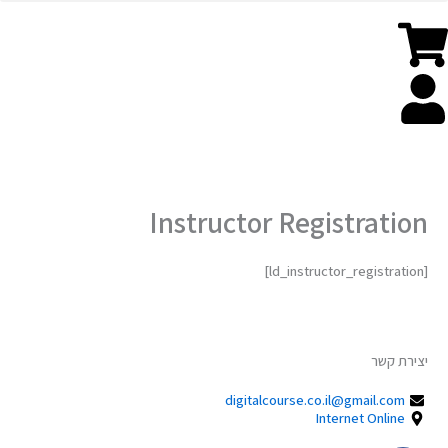
קורס בינה מלאכותית AI
סדנת יצירת קוד ותכנות בעזרת AI בינה מלאכותית
Instructor Registration
[ld_instructor_registration]
יצירת קשר
digitalcourse.co.il@gmail.com
Internet Online