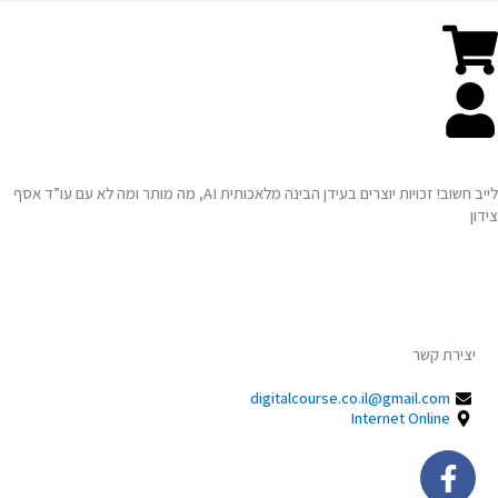
קורס בינה מלאכותית AI
סדנת יצירת קוד ותכנות בעזרת AI בינה מלאכותית
לייב חשוב! זכויות יוצרים בעידן הבינה מלאכותית AI, מה מותר ומה לא עם עו”ד אסף
צידון
יצירת קשר
digitalcourse.co.il@gmail.com
Internet Online
ook-
f